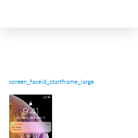
Skip
to
content
screen_faceid_startframe_large
screen_faceid_startframe_large