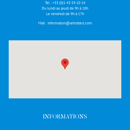
Tel :
+33 (0)1 43 59 10 14
Du lundi au jeudi de 9h à 18h
Le vendredi de 9h à 17h
Mail :
information@artrotters.com
INFORMATIONS