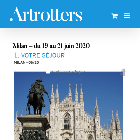
Skip
to
content
Milan – du 19 au 21 juin 2020
1
VOTRE SÉJOUR
MILAN - 06/20
Alerte baisse de prix