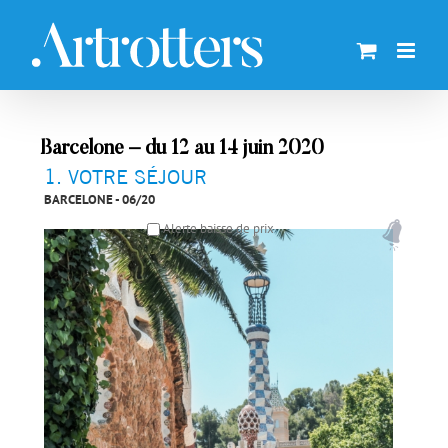
Skip
to
content
Barcelone – du 12 au 14 juin 2020
1
VOTRE SÉJOUR
BARCELONE - 06/20
Alerte baisse de prix