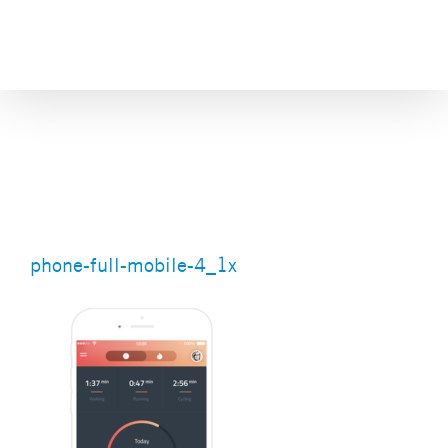
Skip
to
content
phone-full-mobile-4_1x
phone-full-mobile-4_1x