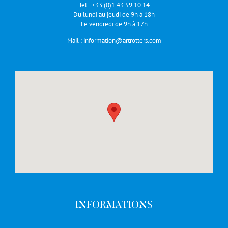
Tel :
+33 (0)1 43 59 10 14
Du lundi au jeudi de 9h à 18h
Le vendredi de 9h à 17h
Mail :
information@artrotters.com
INFORMATIONS