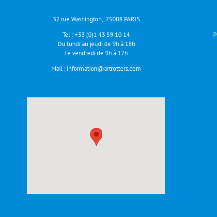
32 rue Washington, 75008 PARIS
Tel :
+33 (0)1 43 59 10 14
P
Du lundi au jeudi de 9h à 18h
Le vendredi de 9h à 17h
Mail :
information@artrotters.com