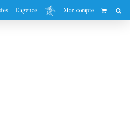
stes
L’agence
Mon compte