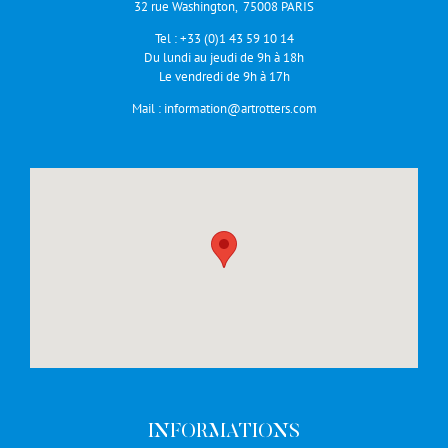
32 rue Washington, 75008 PARIS
Tel :
+33 (0)1 43 59 10 14
Du lundi au jeudi de 9h à 18h
Le vendredi de 9h à 17h
Mail :
information@artrotters.com
INFORMATIONS