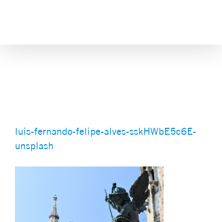
Skip
to
content
luis-fernando-felipe-alves-
sskHWbE5c6E-unsplash
luis-fernando-felipe-alves-sskHWbE5c6E-
unsplash