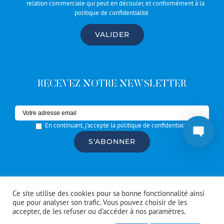
relation commerciale qui peut en découler, et conformément à la
politique de confidentialité
.
RECEVEZ NOTRE NEWSLETTER
En continuant, j'accepte la politique de confidentialité
© Copyright #Artrotters
2026 | réalisé par l'
agence de
Ce site utilise des cookies pour sa bonne fonctionnalité ainsi
communication CDKIT
que pour analyser son trafic. Vous pouvez choisir de les
accepter, de les refuser ou d’accéder à nos paramètres.
Facebook
Instagram
Spotify