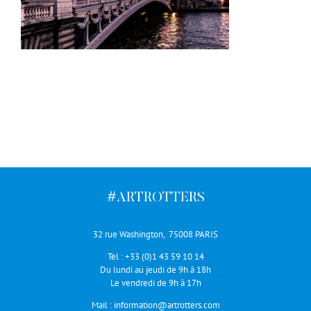
#ARTROTTERS
32 rue Washington, 75008 PARIS
Tel :
+33 (0)1 43 59 10 14
Du lundi au jeudi de 9h à 18h
Le vendredi de 9h à 17h
Mail :
information@artrotters.com