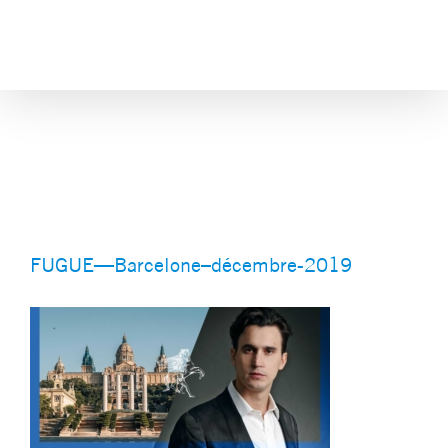
Skip
to
content
FUGUE—Barcelone–
décembre-2019
FUGUE—Barcelone–décembre-2019