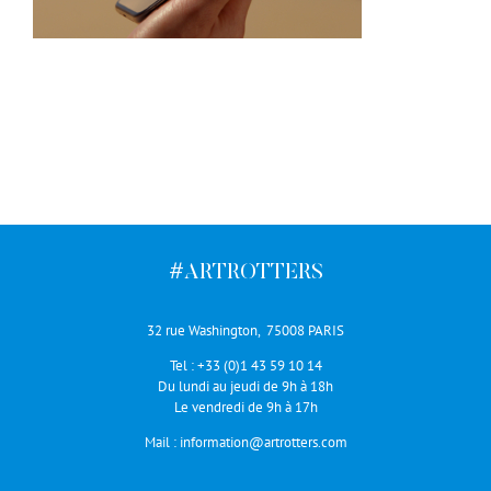
#ARTROTTERS
32 rue Washington, 75008 PARIS
Tel :
+33 (0)1 43 59 10 14
Du lundi au jeudi de 9h à 18h
Le vendredi de 9h à 17h
Mail :
information@artrotters.com