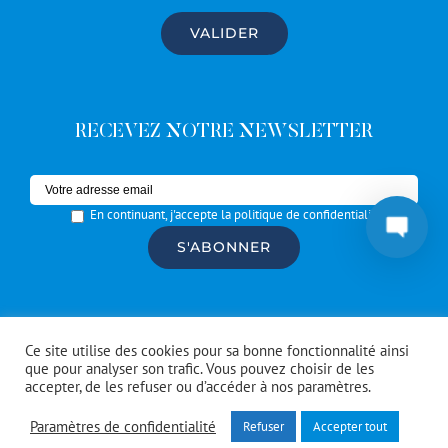
RECEVEZ NOTRE NEWSLETTER
En continuant, j'accepte la politique de confidentialité
© Copyright #Artrotters
2026 | réalisé par l'
agence de
Ce site utilise des cookies pour sa bonne fonctionnalité ainsi
communication CDKIT
que pour analyser son trafic. Vous pouvez choisir de les
accepter, de les refuser ou d’accéder à nos paramètres.
Facebook
Instagram
Spotify
Paramètres de confidentialité
Refuser
Accepter tout