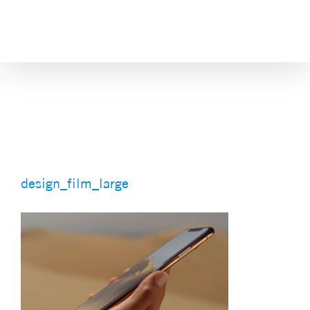
Skip
to
content
design_film_large
design_film_large