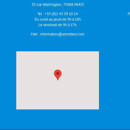
32 rue Washington, 75008 PARIS
Tel :
+33 (0)1 43 59 10 14
P
Du lundi au jeudi de 9h à 18h
Le vendredi de 9h à 17h
Mail :
information@artrotters.com