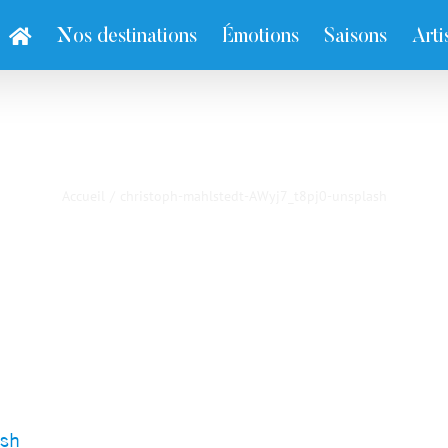
Nos destinations
Émotions
Saisons
Arti
h-mahlstedt-AWyj7_t8pj0
Accueil
/
christoph-mahlstedt-AWyj7_t8pj0-unsplash
ash