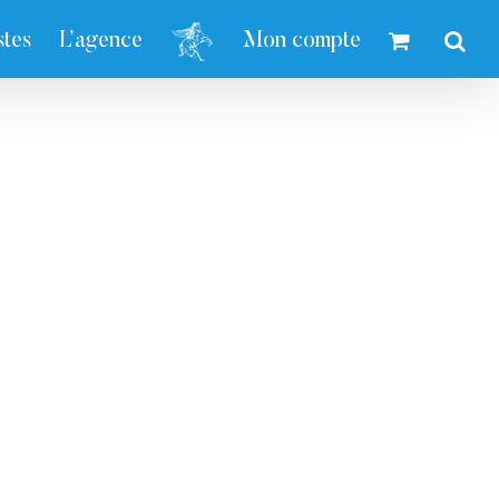
stes
L’agence
Mon compte
-unsplash