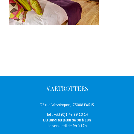
#ARTROTTERS
32 rue Washington, 75008 PARIS
Tel :
+33 (0)1 43 59 10 14
Du lundi au jeudi de 9h à 18h
Le vendredi de 9h à 17h