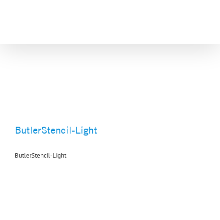
Skip
to
content
ButlerStencil-Light
ButlerStencil-Light
ButlerStencil-Light