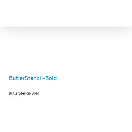
Skip
to
content
ButlerStencil-Bold
ButlerStencil-Bold
ButlerStencil-Bold