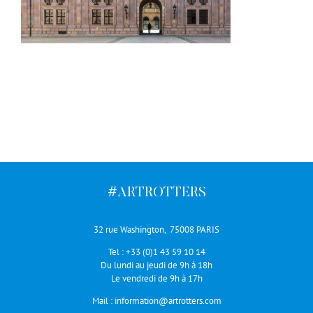
#ARTROTTERS
32 rue Washington, 75008 PARIS
Tel :
+33 (0)1 43 59 10 14
Du lundi au jeudi de 9h à 18h
Le vendredi de 9h à 17h
Mail :
information@artrotters.com