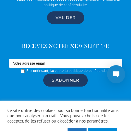
politique de confidentialité
.
RECEVEZ NOTRE NEWSLETTER
En continuant, j'accepte la politique de confidentialité
© Copyright #Artrotters
2026 | réalisé par l'
agence de
Ce site utilise des cookies pour sa bonne fonctionnalité ainsi
communication CDKIT
que pour analyser son trafic. Vous pouvez choisir de les
accepter, de les refuser ou d’accéder à nos paramètres.
Facebook
Instagram
Spotify