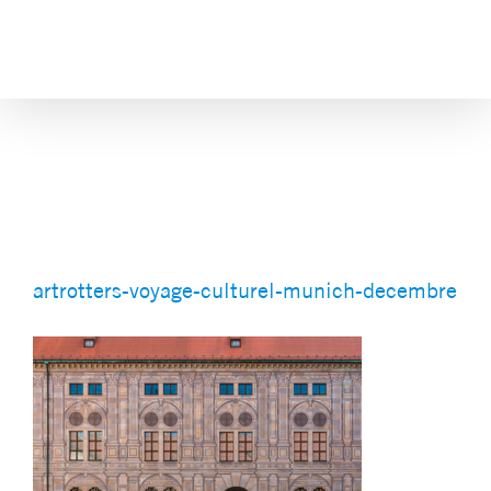
Skip
to
content
artrotters-voyage-culturel-
munich-decembre
artrotters-voyage-culturel-munich-decembre