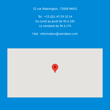
32 rue Washington, 75008 PARIS
Tel :
+33 (0)1 43 59 10 14
Du lundi au jeudi de 9h à 18h
Le vendredi de 9h à 17h
Mail :
information@artrotters.com