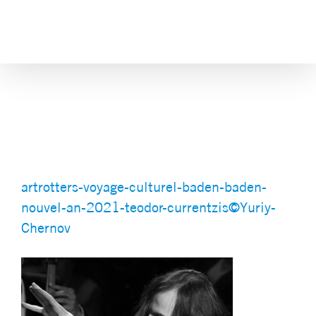
Skip
to
artrotters-voyage-culturel-
content
baden-baden-nouvel-an-2021-
teodor-currentzis©Yuriy-
Chernov
artrotters-voyage-culturel-baden-baden-
nouvel-an-2021-teodor-currentzis©Yuriy-
Chernov