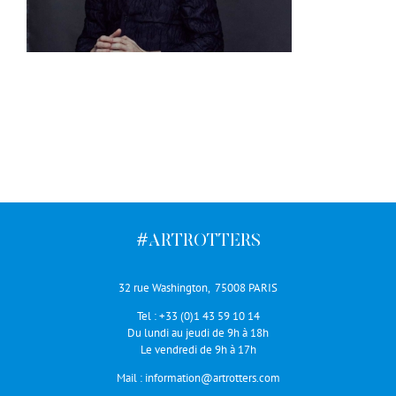
#ARTROTTERS
32 rue Washington, 75008 PARIS
Tel :
+33 (0)1 43 59 10 14
Du lundi au jeudi de 9h à 18h
Le vendredi de 9h à 17h
Mail :
information@artrotters.com