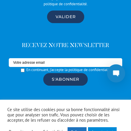
politique de confidentialité
.
RECEVEZ NOTRE NEWSLETTER
En continuant, j'accepte la politique de confidentialité
© Copyright #Artrotters
2026 | réalisé par l'
agence de
Ce site utilise des cookies pour sa bonne fonctionnalité ainsi
communication CDKIT
que pour analyser son trafic. Vous pouvez choisir de les
accepter, de les refuser ou d’accéder à nos paramètres.
Facebook
Instagram
Spotify