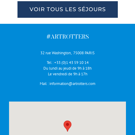
VOIR TOUS LES SÉJOURS
#ARTROTTERS
32 rue Washington, 75008 PARIS
Tel :
+33 (0)1 43 59 10 14
Du lundi au jeudi de 9h à 18h
Le vendredi de 9h à 17h
Mail :
information@artrotters.com