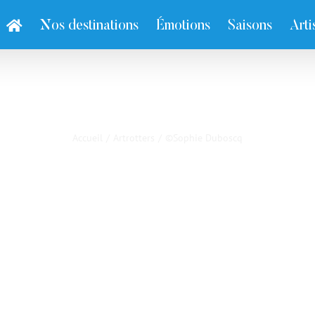
Nos destinations
Émotions
Saisons
Arti
©Sophie Duboscq
Accueil
/
Artrotters
/
©Sophie Duboscq