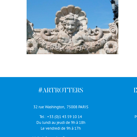
#ARTROTTERS
32 rue Washington, 75008 PARIS
Tel :
+33 (0)1 43 59 10 14
P
Du lundi au jeudi de 9h à 18h
Le vendredi de 9h à 17h