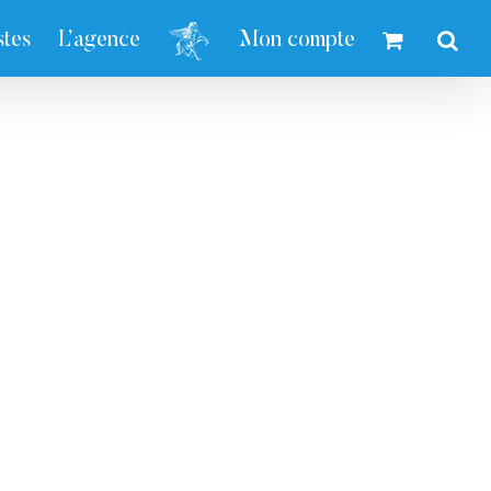
stes
L’agence
Mon compte