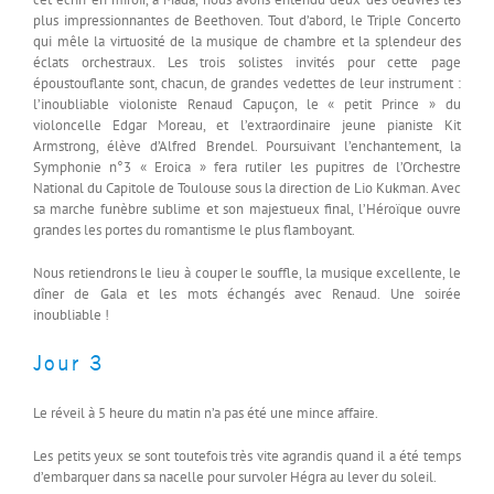
plus impressionnantes de Beethoven. Tout d’abord, le Triple Concerto
qui mêle la virtuosité de la musique de chambre et la splendeur des
éclats orchestraux. Les trois solistes invités pour cette page
époustouflante sont, chacun, de grandes vedettes de leur instrument :
l’inoubliable violoniste Renaud Capuçon, le « petit Prince » du
violoncelle Edgar Moreau, et l’extraordinaire jeune pianiste Kit
Armstrong, élève d’Alfred Brendel. Poursuivant l’enchantement, la
Symphonie n°3 « Eroica » fera rutiler les pupitres de l’Orchestre
National du Capitole de Toulouse sous la direction de Lio Kukman. Avec
sa marche funèbre sublime et son majestueux final, l’Héroïque ouvre
grandes les portes du romantisme le plus flamboyant.
Nous retiendrons le lieu à couper le souffle, la musique excellente, le
dîner de Gala et les mots échangés avec Renaud. Une soirée
inoubliable !
Jour 3
Le réveil à 5 heure du matin n’a pas été une mince affaire.
Les petits yeux se sont toutefois très vite agrandis quand il a été temps
d’embarquer dans sa nacelle pour survoler Hégra au lever du soleil.