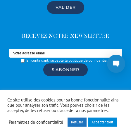
RECEVEZ NOTRE NEWSLETTER
En continuant, j'accepte la politique de confidentialité
© Copyright #Artrotters
2026 | réalisé par l'
agence de
Ce site utilise des cookies pour sa bonne fonctionnalité ainsi
communication CDKIT
que pour analyser son trafic. Vous pouvez choisir de les
accepter, de les refuser ou d’accéder à nos paramètres.
Facebook
Instagram
Spotify
Paramètres de confidentialité
Refuser
Accepter tout