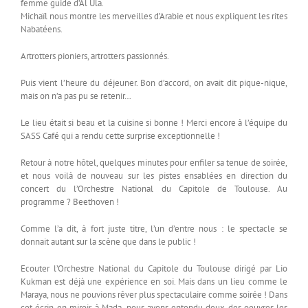
femme guide d’Al Ula.
Michaïl nous montre les merveilles d’Arabie et nous expliquent les rites
Nabatéens.
Artrotters pioniers, artrotters passionnés.
Puis vient l’heure du déjeuner. Bon d’accord, on avait dit pique-nique,
mais on n’a pas pu se retenir…
Le lieu était si beau et la cuisine si bonne ! Merci encore à l’équipe du
SASS Café qui a rendu cette surprise exceptionnelle !
Retour à notre hôtel, quelques minutes pour enfiler sa tenue de soirée,
et nous voilà de nouveau sur les pistes ensablées en direction du
concert du l’Orchestre National du Capitole de Toulouse. Au
programme ? Beethoven !
Comme l’a dit, à fort juste titre, l’un d’entre nous : le spectacle se
donnait autant sur la scène que dans le public !
Ecouter l’Orchestre National du Capitole du Toulouse dirigé par Lio
Kukman est déjà une expérience en soi. Mais dans un lieu comme le
Maraya, nous ne pouvions rêver plus spectaculaire comme soirée ! Dans
cet écrin en miroir, à Mada, nous avons entendu deux des oeuvres les