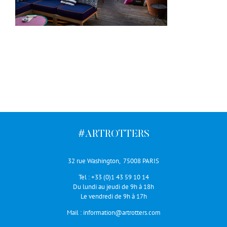
#ARTROTTERS
32 rue Washington, 75008 PARIS
Tel :
+33 (0)1 43 59 10 14
Du lundi au jeudi de 9h à 18h
Le vendredi de 9h à 17h
Mail :
information@artrotters.com