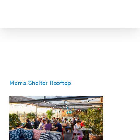
Skip
to
content
Mama Shelter Rooftop
Mama Shelter Rooftop