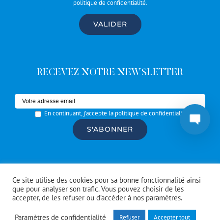
politique de confidentialité
.
RECEVEZ NOTRE NEWSLETTER
En continuant, j'accepte la politique de confidentialité
© Copyright #Artrotters
2026 | réalisé par l'
agence de
Ce site utilise des cookies pour sa bonne fonctionnalité ainsi
communication CDKIT
que pour analyser son trafic. Vous pouvez choisir de les
accepter, de les refuser ou d’accéder à nos paramètres.
Facebook
Instagram
Spotify
Paramètres de confidentialité
Refuser
Accepter tout