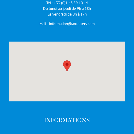
Tel :
+33 (0)1 43 59 10 14
Du lundi au jeudi de 9h à 18h
Le vendredi de 9h à 17h
Mail :
information@artrotters.com
INFORMATIONS