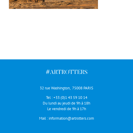
#ARTROTTERS
32 rue Washington, 75008 PARIS
Tel :
+33 (0)1 43 59 10 14
Du lundi au jeudi de 9h à 18h
Le vendredi de 9h à 17h
Mail :
information@artrotters.com