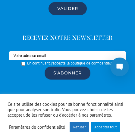
RECEVEZ NOTRE NEWSLETTER
En continuant, j'accepte la politique de confidentialité
© Copyright #Artrotters
2026 | réalisé par l'
agence de
Ce site utilise des cookies pour sa bonne fonctionnalité ainsi
communication CDKIT
que pour analyser son trafic. Vous pouvez choisir de les
accepter, de les refuser ou d’accéder à nos paramètres.
Facebook
Instagram
Spotify
Paramètres de confidentialité
Refuser
Accepter tout