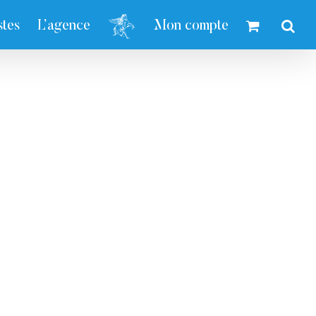
stes
L’agence
Mon compte