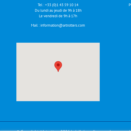
Tel :
+33 (0)1 43 59 10 14
P
Du lundi au jeudi de 9h à 18h
Le vendredi de 9h à 17h
Mail :
information@artrotters.com