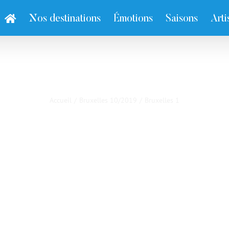
Nos destinations
Émotions
Saisons
Arti
Bruxelles 1
Accueil
/
Bruxelles 10/2019
/
Bruxelles 1