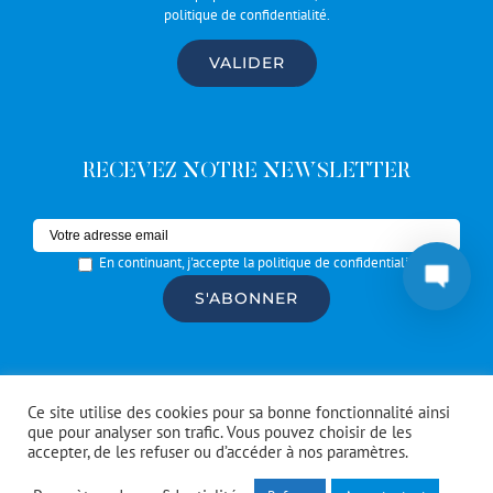
politique de confidentialité
.
RECEVEZ NOTRE NEWSLETTER
En continuant, j'accepte la politique de confidentialité
© Copyright #Artrotters
2026 | réalisé par l'
agence de
Ce site utilise des cookies pour sa bonne fonctionnalité ainsi
communication CDKIT
que pour analyser son trafic. Vous pouvez choisir de les
accepter, de les refuser ou d’accéder à nos paramètres.
Facebook
Instagram
Spotify