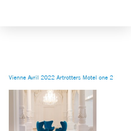
Skip
to
content
Vienne Avril 2022 Artrotters
Motel one 2
Vienne Avril 2022 Artrotters Motel one 2