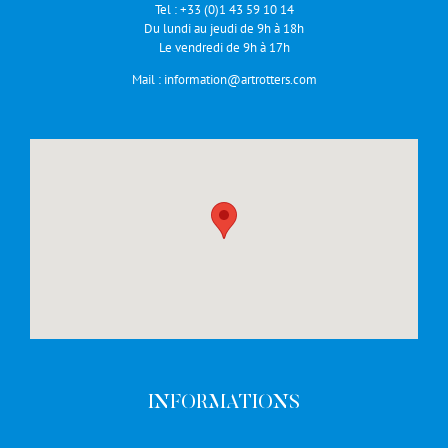
Tel :
+33 (0)1 43 59 10 14
Du lundi au jeudi de 9h à 18h
Le vendredi de 9h à 17h
Mail :
information@artrotters.com
INFORMATIONS